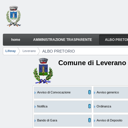
Skip to Content
home
AMMINISTRAZIONE TRASPARENTE
ALBO PRETO
ALBO PRETORIO
Navigation
ALBO PRETORIO
Liferay
Leverano
Breadcrumbs
Comune di Leverano
Avviso di Convocazione
1
Avviso generico
Notifica
0
Ordinanza
Bando di Gara
1
Avviso di Deposito