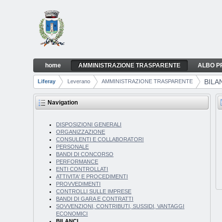
Skip to Content
home
AMMINISTRAZIONE TRASPARENTE
ALBO P
BILANCI
Navigation
BILA
Liferay
Leverano
AMMINISTRAZIONE TRASPARENTE
Breadcrumbs
Navigation
DISPOSIZIONI GENERALI
ORGANIZZAZIONE
CONSULENTI E COLLABORATORI
PERSONALE
BANDI DI CONCORSO
PERFORMANCE
ENTI CONTROLLATI
ATTIVITA' E PROCEDIMENTI
PROVVEDIMENTI
CONTROLLI SULLE IMPRESE
BANDI DI GARA E CONTRATTI
SOVVENZIONI, CONTRIBUTI, SUSSIDI, VANTAGGI
ECONOMICI
BILANCI