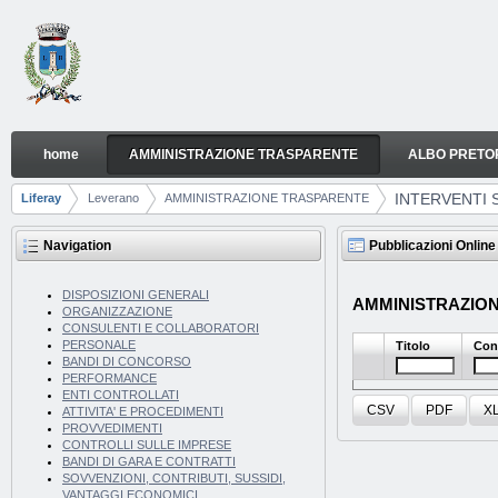
Skip to Content
home
AMMINISTRAZIONE TRASPARENTE
ALBO PRETO
INTERVENTI STRAORDINARI E DI EMERGENZA
Navigation
INTERVENTI 
Liferay
Leverano
AMMINISTRAZIONE TRASPARENTE
Breadcrumbs
Navigation
Pubblicazioni Online
DISPOSIZIONI GENERALI
AMMINISTRAZIONE 
ORGANIZZAZIONE
CONSULENTI E COLLABORATORI
PERSONALE
Titolo
Con
BANDI DI CONCORSO
PERFORMANCE
ENTI CONTROLLATI
CSV
PDF
X
ATTIVITA' E PROCEDIMENTI
PROVVEDIMENTI
CONTROLLI SULLE IMPRESE
BANDI DI GARA E CONTRATTI
SOVVENZIONI, CONTRIBUTI, SUSSIDI,
VANTAGGI ECONOMICI