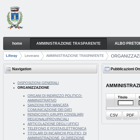
Skip to Content
home
AMMINISTRAZIONE TRASPARENTE
ALBO PRETO
ORGANIZZAZIONE
Navigation
ORGANIZZAZ
Liferay
Leverano
AMMINISTRAZIONE TRASPARENTE
Breadcrumbs
Navigation
Pubblicazioni On
DISPOSIZIONI GENERALI
AMMINISTRAZI
ORGANIZZAZIONE
ORGANI DI INDIRIZZO POLITICO-
Titolo
AMMINISTRATIVO
SANZIONI PER MANCATA
COMUNICAZIONE DEI DATI
RENDICONTI GRUPPI CONSILIARI
CSV
PDF
REGIONALI/PROVINCIALI
ARTICOLAZIONE DEGLI UFFICI
TELEFONO E POSTA ELETTRONICA
TITOLARI DI INCARICHI POLITICI, DI
AMMINISTRAZIONE, DI DIREZIONE