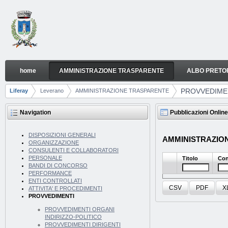
Skip to Content
home
AMMINISTRAZIONE TRASPARENTE
ALBO PRETO
PROVVEDIMENTI
Navigation
PROVVEDIME
Liferay
Leverano
AMMINISTRAZIONE TRASPARENTE
Breadcrumbs
Navigation
Pubblicazioni Online
DISPOSIZIONI GENERALI
AMMINISTRAZION
ORGANIZZAZIONE
CONSULENTI E COLLABORATORI
PERSONALE
Titolo
Con
BANDI DI CONCORSO
PERFORMANCE
ENTI CONTROLLATI
CSV
PDF
X
ATTIVITA' E PROCEDIMENTI
PROVVEDIMENTI
PROVVEDIMENTI ORGANI
INDIRIZZO-POLITICO
PROVVEDIMENTI DIRIGENTI