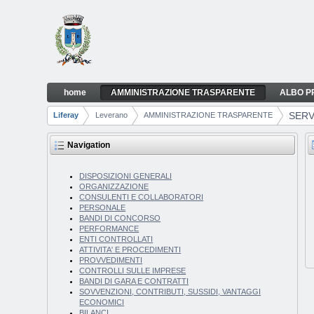
Skip to Content
home
AMMINISTRAZIONE TRASPARENTE
ALBO P
SERVIZI EROGATI
Navigation
SERV
Liferay
Leverano
AMMINISTRAZIONE TRASPARENTE
Breadcrumbs
Navigation
DISPOSIZIONI GENERALI
ORGANIZZAZIONE
CONSULENTI E COLLABORATORI
PERSONALE
BANDI DI CONCORSO
PERFORMANCE
ENTI CONTROLLATI
ATTIVITA' E PROCEDIMENTI
PROVVEDIMENTI
CONTROLLI SULLE IMPRESE
BANDI DI GARA E CONTRATTI
SOVVENZIONI, CONTRIBUTI, SUSSIDI, VANTAGGI
ECONOMICI
BILANCI