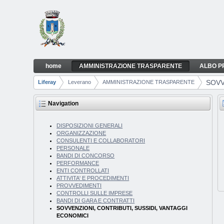
Skip to Content
home
AMMINISTRAZIONE TRASPARENTE
ALBO P
SOVVENZIONI, CONTRIBUTI, SUSSIDI, VA
Navigation
SOVV
Liferay
Leverano
AMMINISTRAZIONE TRASPARENTE
Breadcrumbs
Navigation
DISPOSIZIONI GENERALI
ORGANIZZAZIONE
CONSULENTI E COLLABORATORI
PERSONALE
BANDI DI CONCORSO
PERFORMANCE
ENTI CONTROLLATI
ATTIVITA' E PROCEDIMENTI
PROVVEDIMENTI
CONTROLLI SULLE IMPRESE
BANDI DI GARA E CONTRATTI
SOVVENZIONI, CONTRIBUTI, SUSSIDI, VANTAGGI
ECONOMICI