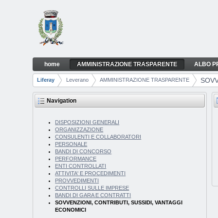
Skip to Content
home
AMMINISTRAZIONE TRASPARENTE
ALBO P
SOVVENZIONI, CONTRIBUTI, SUSSIDI, VA
Navigation
SOVV
Liferay
Leverano
AMMINISTRAZIONE TRASPARENTE
Breadcrumbs
Navigation
DISPOSIZIONI GENERALI
ORGANIZZAZIONE
CONSULENTI E COLLABORATORI
PERSONALE
BANDI DI CONCORSO
PERFORMANCE
ENTI CONTROLLATI
ATTIVITA' E PROCEDIMENTI
PROVVEDIMENTI
CONTROLLI SULLE IMPRESE
BANDI DI GARA E CONTRATTI
SOVVENZIONI, CONTRIBUTI, SUSSIDI, VANTAGGI
ECONOMICI