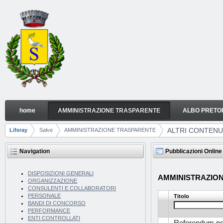
Skip to Content
home
AMMINISTRAZIONE TRASPARENTE
ALBO PRETO
ALTRI CONTENUTI
Navigation
ALTRI CONTENU
Liferay
Salve
AMMINISTRAZIONE TRASPARENTE
Breadcrumbs
Navigation
Pubblicazioni Online
DISPOSIZIONI GENERALI
AMMINISTRAZIONE
ORGANIZZAZIONE
CONSULENTI E COLLABORATORI
PERSONALE
Titolo
BANDI DI CONCORSO
PERFORMANCE
ENTI CONTROLLATI