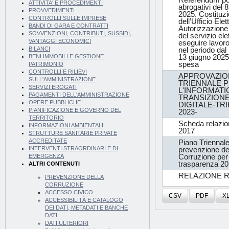
Referendum po
ATTIVITA' E PROCEDIMENTI
abrogativi del 
PROVVEDIMENTI
2025. Costituz
CONTROLLI SULLE IMPRESE
dell’Ufficio Elet
BANDI DI GARA E CONTRATTI
Autorizzazione
SOVVENZIONI, CONTRIBUTI, SUSSIDI,
del servizio ele
VANTAGGI ECONOMICI
eseguire lavoro
BILANCI
nel periodo dal 
13 giugno 2025
BENI IMMOBILI E GESTIONE
spesa
PATRIMONIO
CONTROLLI E RILIEVI
APPROVAZIO
SULL'AMMINISTRAZIONE
TRIENNALE 
SERVIZI EROGATI
L'INFORMATIC
PAGAMENTI DELL'AMMINISTRAZIONE
TRANSIZIONE
OPERE PUBBLICHE
DIGITALE-TRI
PIANIFICAZIONE E GOVERNO DEL
2023-
TERRITORIO
Scheda relazi
INFORMAZIONI AMBIENTALI
2017
STRUTTURE SANITARIE PRIVATE
ACCREDITATE
Piano Triennale
INTERVENTI STRAORDINARI E DI
prevenzione de
Corruzione per 
EMERGENZA
trasparenza 2
ALTRI CONTENUTI
RELAZIONE R
PREVENZIONE DELLA
CORRUZIONE
ACCESSO CIVICO
CSV
PDF
X
ACCESSIBILITÀ E CATALOGO
DEI DATI, METADATI E BANCHE
DATI
DATI ULTERIORI