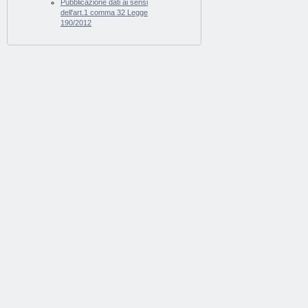
Pubblicazione dati ai sensi
dell'art.1 comma 32 Legge
190/2012