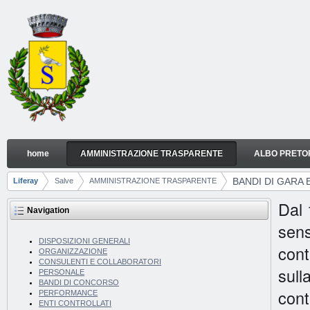
Skip to Content
home
AMMINISTRAZIONE TRASPARENTE
ALBO PRETO
BANDI DI GARA E CONTRATTI
Navigation
BANDI DI GARA 
Liferay
Salve
AMMINISTRAZIONE TRASPARENTE
Breadcrumbs
Dal 
Navigation
sens
DISPOSIZIONI GENERALI
cont
ORGANIZZAZIONE
CONSULENTI E COLLABORATORI
sull
PERSONALE
BANDI DI CONCORSO
cont
PERFORMANCE
ENTI CONTROLLATI