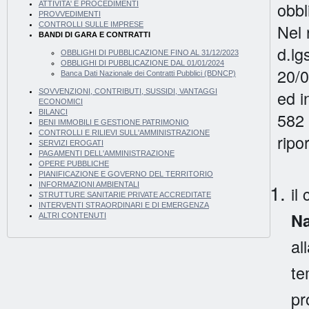
obbl
ATTIVITA' E PROCEDIMENTI
PROVVEDIMENTI
Nel 
CONTROLLI SULLE IMPRESE
BANDI DI GARA E CONTRATTI
d.lg
OBBLIGHI DI PUBBLICAZIONE FINO AL 31/12/2023
OBBLIGHI DI PUBBLICAZIONE DAL 01/01/2024
20/0
Banca Dati Nazionale dei Contratti Pubblici (BDNCP)
ed i
SOVVENZIONI, CONTRIBUTI, SUSSIDI, VANTAGGI
ECONOMICI
BILANCI
582 
BENI IMMOBILI E GESTIONE PATRIMONIO
CONTROLLI E RILIEVI SULL'AMMINISTRAZIONE
ripor
SERVIZI EROGATI
PAGAMENTI DELL'AMMINISTRAZIONE
OPERE PUBBLICHE
PIANIFICAZIONE E GOVERNO DEL TERRITORIO
INFORMAZIONI AMBIENTALI
il
STRUTTURE SANITARIE PRIVATE ACCREDITATE
INTERVENTI STRAORDINARI E DI EMERGENZA
Na
ALTRI CONTENUTI
al
te
pr