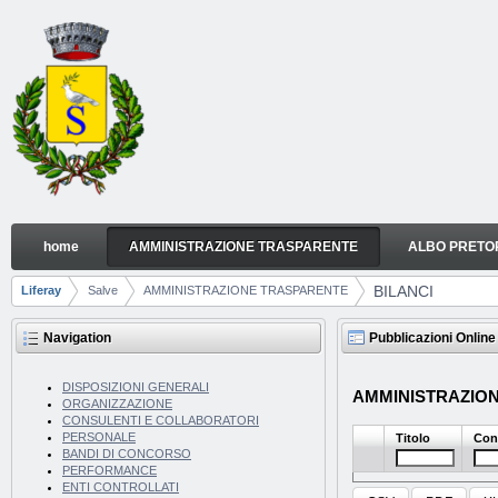
Skip to Content
home
AMMINISTRAZIONE TRASPARENTE
ALBO PRETO
BILANCI
Navigation
BILANCI
Liferay
Salve
AMMINISTRAZIONE TRASPARENTE
Breadcrumbs
Navigation
Pubblicazioni Online
DISPOSIZIONI GENERALI
AMMINISTRAZIONE
ORGANIZZAZIONE
CONSULENTI E COLLABORATORI
PERSONALE
Titolo
Con
BANDI DI CONCORSO
PERFORMANCE
ENTI CONTROLLATI