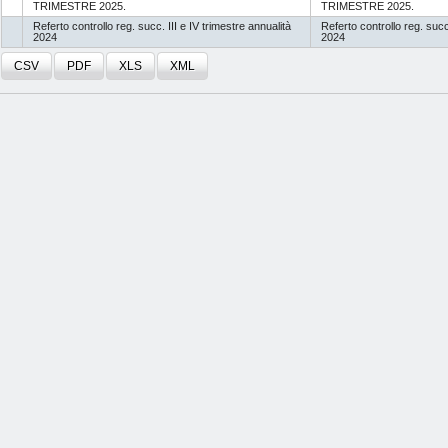
TRIMESTRE 2025.
TRIMESTRE 2025.
Referto controllo reg. succ. III e IV trimestre annualità
Referto controllo reg. succ.
2024
2024
CSV
PDF
XLS
XML