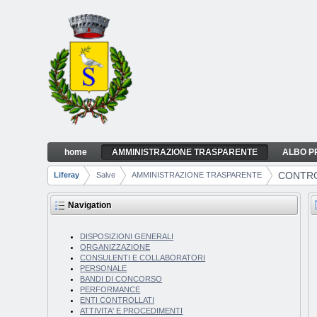
Skip to Content
home
AMMINISTRAZIONE TRASPARENTE
ALBO P
CONTROLLI E RILIEVI SULL'AMMINISTRAZ
Navigation
CONTRO
Liferay
Salve
AMMINISTRAZIONE TRASPARENTE
Breadcrumbs
Navigation
DISPOSIZIONI GENERALI
ORGANIZZAZIONE
CONSULENTI E COLLABORATORI
PERSONALE
BANDI DI CONCORSO
PERFORMANCE
ENTI CONTROLLATI
ATTIVITA' E PROCEDIMENTI