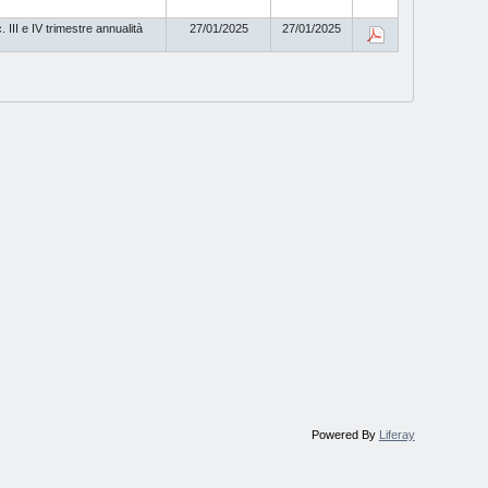
 III e IV trimestre annualità
27/01/2025
27/01/2025
Powered By
Liferay