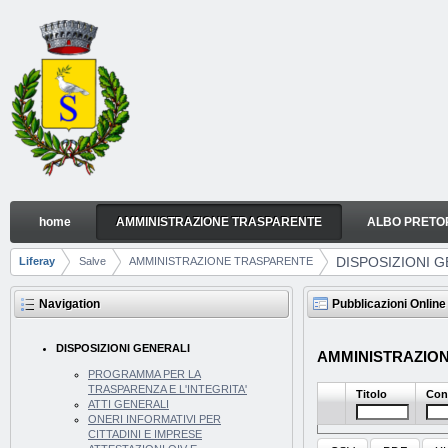
Skip to Content
home
AMMINISTRAZIONE TRASPARENTE
ALBO PRETO
DISPOSIZIONI GENERALI
Navigation
DISPOSIZIONI G
Liferay
Salve
AMMINISTRAZIONE TRASPARENTE
Breadcrumbs
Navigation
Pubblicazioni Online
DISPOSIZIONI GENERALI
AMMINISTRAZIONE
PROGRAMMA PER LA
TRASPARENZA E L'INTEGRITA'
Titolo
Con
ATTI GENERALI
ONERI INFORMATIVI PER
CITTADINI E IMPRESE