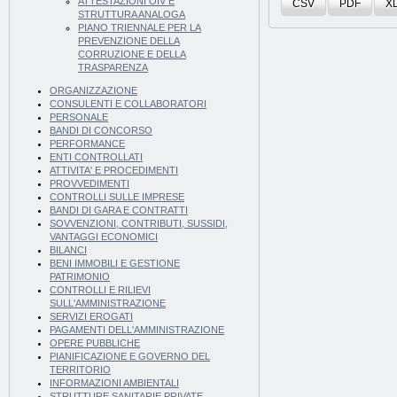
ATTESTAZIONI OIV E
CSV
PDF
X
STRUTTURA ANALOGA
PIANO TRIENNALE PER LA
PREVENZIONE DELLA
CORRUZIONE E DELLA
TRASPARENZA
ORGANIZZAZIONE
CONSULENTI E COLLABORATORI
PERSONALE
BANDI DI CONCORSO
PERFORMANCE
ENTI CONTROLLATI
ATTIVITA' E PROCEDIMENTI
PROVVEDIMENTI
CONTROLLI SULLE IMPRESE
BANDI DI GARA E CONTRATTI
SOVVENZIONI, CONTRIBUTI, SUSSIDI,
VANTAGGI ECONOMICI
BILANCI
BENI IMMOBILI E GESTIONE
PATRIMONIO
CONTROLLI E RILIEVI
SULL'AMMINISTRAZIONE
SERVIZI EROGATI
PAGAMENTI DELL'AMMINISTRAZIONE
OPERE PUBBLICHE
PIANIFICAZIONE E GOVERNO DEL
TERRITORIO
INFORMAZIONI AMBIENTALI
STRUTTURE SANITARIE PRIVATE