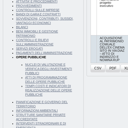
ATTIVITA' E PROCEDIMENTI
progetto
esecutivo
PROVVEDIMENTI
CONTROLLI SULLE IMPRESE
BANDI DI GARA E CONTRATTI
SOVVENZIONI, CONTRIBUTI, SUSSIDI,
VANTAGGI ECONOMICI
BILANCI
BENI IMMOBILI E GESTIONE
PATRIMONIO
ACQUISIZIONE
CONTROLLI E RILIEVI
AL PATRIMONIO
COMUALE
SULL'AMMINISTRAZIONE
DELL’EX CINEMA
SERVIZI EROGATI
SITO IN VIA DIAZ
PAGAMENTI DELL'AMMINISTRAZIONE
– ATTO DI
INDIRIZZO E
OPERE PUBBLICHE
NOMINA RUP
NUCLEI DI VALUTAZIONE E
CSV
PDF
X
VERIFICA DEGLI INVESTIMENTI
PUBBLICI
ATTI DI PROGRAMMAZIONE
DELLE OPERE PUBBLICHE
TEMPI COSTI E INDICATORI DI
REALIZZAZIONE DELLE OPERE
PUBBLICHE
PIANIFICAZIONE E GOVERNO DEL
TERRITORIO
INFORMAZIONI AMBIENTALI
STRUTTURE SANITARIE PRIVATE
ACCREDITATE
INTERVENTI STRAORDINARI E DI
EMERGENZA