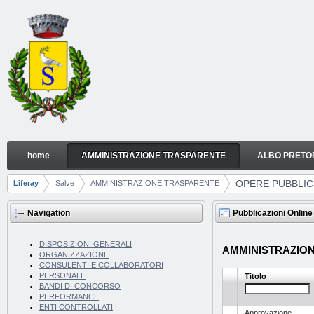
Skip to Content
home
AMMINISTRAZIONE TRASPARENTE
ALBO PRETO
OPERE PUBBLICHE
Navigation
OPERE PUBBLI
Liferay
Salve
AMMINISTRAZIONE TRASPARENTE
Breadcrumbs
Navigation
Pubblicazioni Online
DISPOSIZIONI GENERALI
AMMINISTRAZIONE
ORGANIZZAZIONE
CONSULENTI E COLLABORATORI
PERSONALE
Titolo
BANDI DI CONCORSO
PERFORMANCE
ENTI CONTROLLATI
Approvazione