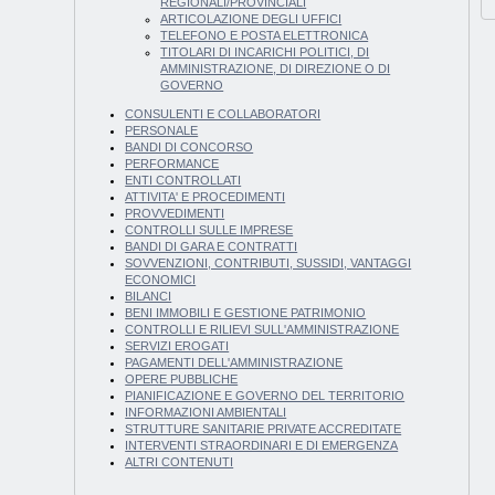
REGIONALI/PROVINCIALI
ARTICOLAZIONE DEGLI UFFICI
TELEFONO E POSTA ELETTRONICA
TITOLARI DI INCARICHI POLITICI, DI
AMMINISTRAZIONE, DI DIREZIONE O DI
GOVERNO
CONSULENTI E COLLABORATORI
PERSONALE
BANDI DI CONCORSO
PERFORMANCE
ENTI CONTROLLATI
ATTIVITA' E PROCEDIMENTI
PROVVEDIMENTI
CONTROLLI SULLE IMPRESE
BANDI DI GARA E CONTRATTI
SOVVENZIONI, CONTRIBUTI, SUSSIDI, VANTAGGI
ECONOMICI
BILANCI
BENI IMMOBILI E GESTIONE PATRIMONIO
CONTROLLI E RILIEVI SULL'AMMINISTRAZIONE
SERVIZI EROGATI
PAGAMENTI DELL'AMMINISTRAZIONE
OPERE PUBBLICHE
PIANIFICAZIONE E GOVERNO DEL TERRITORIO
INFORMAZIONI AMBIENTALI
STRUTTURE SANITARIE PRIVATE ACCREDITATE
INTERVENTI STRAORDINARI E DI EMERGENZA
ALTRI CONTENUTI