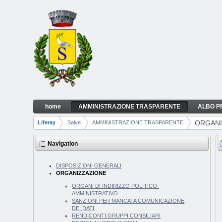
Skip to Content
home
AMMINISTRAZIONE TRASPARENTE
ALBO P
ORGANIZZAZIONE
Navigation
ORGANI
Liferay
Salve
AMMINISTRAZIONE TRASPARENTE
Breadcrumbs
Navigation
DISPOSIZIONI GENERALI
ORGANIZZAZIONE
ORGANI DI INDIRIZZO POLITICO-
AMMINISTRATIVO
SANZIONI PER MANCATA COMUNICAZIONE
DEI DATI
RENDICONTI GRUPPI CONSILIARI