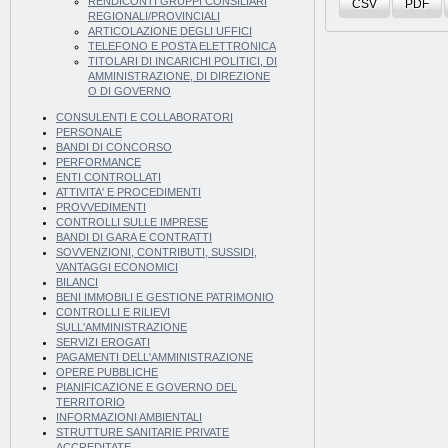
RENDICONTI GRUPPI CONSILIARI
CSV
PDF
REGIONALI/PROVINCIALI
ARTICOLAZIONE DEGLI UFFICI
TELEFONO E POSTA ELETTRONICA
TITOLARI DI INCARICHI POLITICI, DI
AMMINISTRAZIONE, DI DIREZIONE
O DI GOVERNO
CONSULENTI E COLLABORATORI
PERSONALE
BANDI DI CONCORSO
PERFORMANCE
ENTI CONTROLLATI
ATTIVITA' E PROCEDIMENTI
PROVVEDIMENTI
CONTROLLI SULLE IMPRESE
BANDI DI GARA E CONTRATTI
SOVVENZIONI, CONTRIBUTI, SUSSIDI,
VANTAGGI ECONOMICI
BILANCI
BENI IMMOBILI E GESTIONE PATRIMONIO
CONTROLLI E RILIEVI
SULL'AMMINISTRAZIONE
SERVIZI EROGATI
PAGAMENTI DELL'AMMINISTRAZIONE
OPERE PUBBLICHE
PIANIFICAZIONE E GOVERNO DEL
TERRITORIO
INFORMAZIONI AMBIENTALI
STRUTTURE SANITARIE PRIVATE
ACCREDITATE