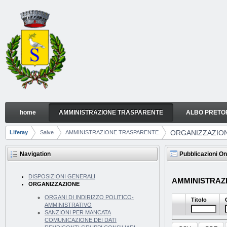
Skip to Content
home
AMMINISTRAZIONE TRASPARENTE
ALBO PRETO
ORGANIZZAZIONE
Navigation
ORGANIZZAZIO
Liferay
Salve
AMMINISTRAZIONE TRASPARENTE
Breadcrumbs
Navigation
Pubblicazioni On
DISPOSIZIONI GENERALI
AMMINISTRAZI
ORGANIZZAZIONE
ORGANI DI INDIRIZZO POLITICO-
Titolo
AMMINISTRATIVO
SANZIONI PER MANCATA
COMUNICAZIONE DEI DATI