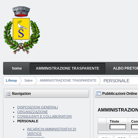
Skip to Content
home
AMMINISTRAZIONE TRASPARENTE
ALBO PRETO
PERSONALE
Navigation
PERSONALE
Liferay
Salve
AMMINISTRAZIONE TRASPARENTE
Breadcrumbs
Navigation
Pubblicazioni Online
DISPOSIZIONI GENERALI
AMMINISTRAZION
ORGANIZZAZIONE
CONSULENTI E COLLABORATORI
PERSONALE
Titolo
Con
INCARICHI AMMINISTRATIVI DI
VERTICE