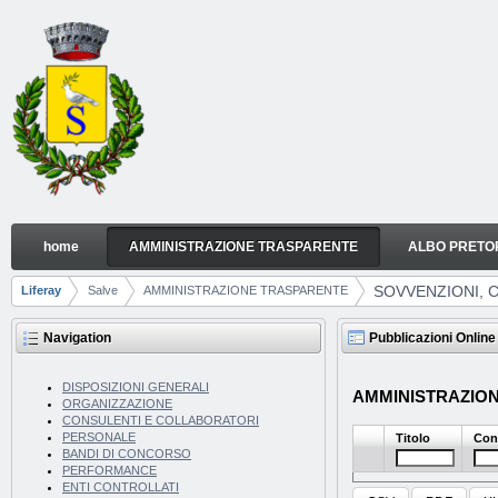
Skip to Content
home
AMMINISTRAZIONE TRASPARENTE
ALBO PRETO
SOVVENZIONI, CONTRIBUTI, SUSSIDI, VANTAGGI
Navigation
SOVVENZIONI, C
Liferay
Salve
AMMINISTRAZIONE TRASPARENTE
Breadcrumbs
Navigation
Pubblicazioni Online
DISPOSIZIONI GENERALI
AMMINISTRAZIONE 
ORGANIZZAZIONE
CONSULENTI E COLLABORATORI
PERSONALE
Titolo
Con
BANDI DI CONCORSO
PERFORMANCE
ENTI CONTROLLATI