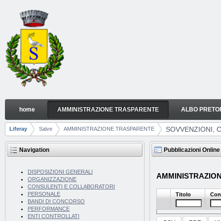
Skip to Content
home
AMMINISTRAZIONE TRASPARENTE
ALBO PRETO
SOVVENZIONI, CONTRIBUTI, SUSSIDI, VANTAGGI
Navigation
SOVVENZIONI, C
Liferay
Salve
AMMINISTRAZIONE TRASPARENTE
Breadcrumbs
Navigation
Pubblicazioni Online
DISPOSIZIONI GENERALI
AMMINISTRAZIONE 
ORGANIZZAZIONE
CONSULENTI E COLLABORATORI
PERSONALE
Titolo
Con
BANDI DI CONCORSO
PERFORMANCE
ENTI CONTROLLATI