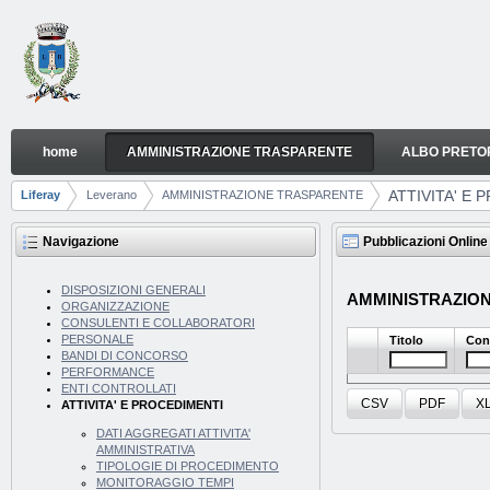
Salta al contenuto
home
AMMINISTRAZIONE TRASPARENTE
ALBO PRETO
ATTIVITA' E PROCEDIMENTI
Navigazione
ATTIVITA' E
Liferay
Leverano
AMMINISTRAZIONE TRASPARENTE
Breadcrumb
Navigazione
Pubblicazioni Online
DISPOSIZIONI GENERALI
AMMINISTRAZIONE 
ORGANIZZAZIONE
CONSULENTI E COLLABORATORI
PERSONALE
Titolo
Con
BANDI DI CONCORSO
PERFORMANCE
ENTI CONTROLLATI
CSV
PDF
X
ATTIVITA' E PROCEDIMENTI
DATI AGGREGATI ATTIVITA'
AMMINISTRATIVA
TIPOLOGIE DI PROCEDIMENTO
MONITORAGGIO TEMPI