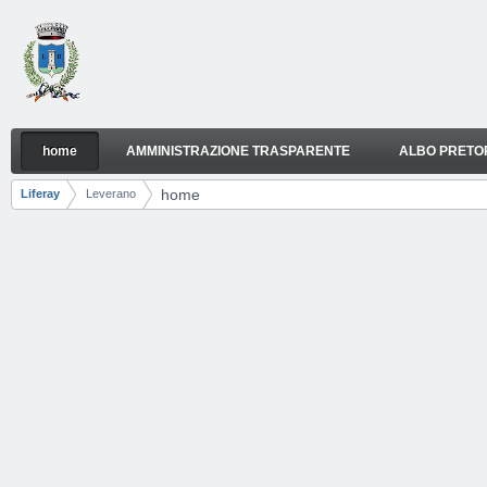
Salta al contenuto
home
AMMINISTRAZIONE TRASPARENTE
ALBO PRETO
home
Navigazione
home
Liferay
Leverano
Breadcrumb