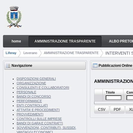
Salta al contenuto
home
AMMINISTRAZIONE TRASPARENTE
ALBO PRETO
INTERVENTI STRAORDINARI E DI EMERGENZA
Navigazione
INTERVENTI 
Liferay
Leverano
AMMINISTRAZIONE TRASPARENTE
Breadcrumb
Navigazione
Pubblicazioni Online
DISPOSIZIONI GENERALI
AMMINISTRAZIONE 
ORGANIZZAZIONE
CONSULENTI E COLLABORATORI
PERSONALE
Titolo
Con
BANDI DI CONCORSO
PERFORMANCE
ENTI CONTROLLATI
CSV
PDF
X
ATTIVITA' E PROCEDIMENTI
PROVVEDIMENTI
CONTROLLI SULLE IMPRESE
BANDI DI GARA E CONTRATTI
SOVVENZIONI, CONTRIBUTI, SUSSIDI,
VANTAGGI ECONOMICI