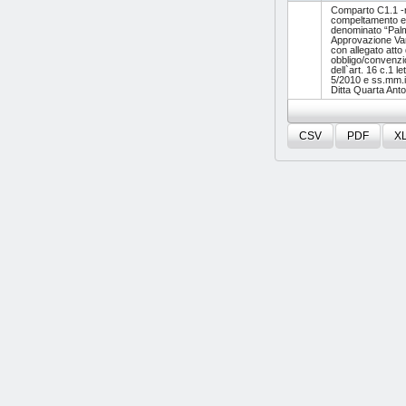
Comparto C1.1 -r
compeltamento e
denominato “Palm
Approvazione Var
con allegato atto 
obbligo/convenzi
dell`art. 16 c.1 lett
5/2010 e ss.mm.ii
Ditta Quarta Anto
CSV
PDF
X