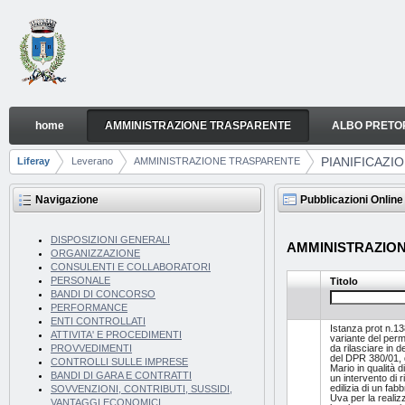
Salta al contenuto
home
AMMINISTRAZIONE TRASPARENTE
ALBO PRETO
PIANIFICAZIONE E GOVERNO DEL TERRITORIO
Navigazione
PIANIFICAZI
Liferay
Leverano
AMMINISTRAZIONE TRASPARENTE
Breadcrumb
Navigazione
Pubblicazioni Online
DISPOSIZIONI GENERALI
AMMINISTRAZIONE 
ORGANIZZAZIONE
CONSULENTI E COLLABORATORI
PERSONALE
Titolo
BANDI DI CONCORSO
PERFORMANCE
ENTI CONTROLLATI
Istanza prot n.1
ATTIVITA' E PROCEDIMENTI
variante del perm
da rilasciare in 
PROVVEDIMENTI
del DPR 380/01, d
CONTROLLI SULLE IMPRESE
Mario in qualità d
BANDI DI GARA E CONTRATTI
un intervento di r
edilizia di un fabb
SOVVENZIONI, CONTRIBUTI, SUSSIDI,
Uva per la realiz
VANTAGGI ECONOMICI