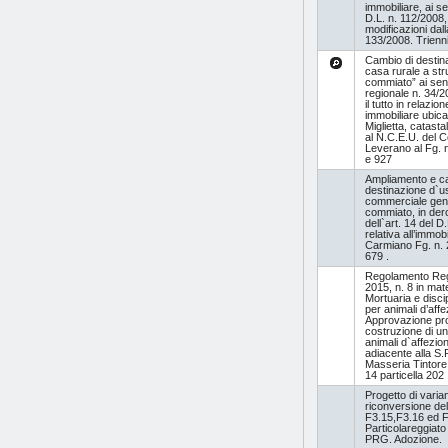
immobiliare, ai se
D.L. n. 112/2008,
modificazioni dal
133/2008. Trienn
Cambio di destin
casa rurale a stru
commiato” ai sens
regionale n. 34/20
il tutto in relazi
immobiliare ubica
Miglietta, catast
al N.C.E.U. del 
Leverano al Fg. n
e 927
Ampliamento e c
destinazione d`u
commerciale gener
commiato, in der
dell`art. 14 del 
relativa all’immobi
Carmiano Fg. n. 2
679 .
Regolamento Reg
2015, n. 8 in mate
Mortuaria e discip
per animali d’affe
Approvazione pro
costruzione di un
animali d`affezion
adiacente alla S.P
Masseria Tintore. 
14 particella 202
Progetto di varian
riconversione del
F3.15,F3.16 ed F
Particolareggiato
PRG. Adozione.