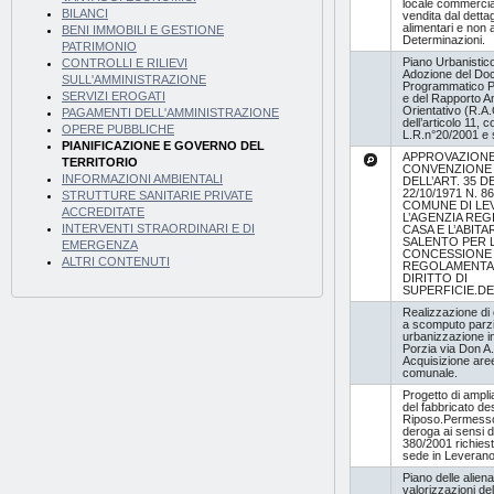
locale commercial
BILANCI
vendita dal dettag
alimentari e non a
BENI IMMOBILI E GESTIONE
Determinazioni.
PATRIMONIO
Piano Urbanistic
CONTROLLI E RILIEVI
Adozione del Do
SULL'AMMINISTRAZIONE
Programmatico P
SERVIZI EROGATI
e del Rapporto A
Orientativo (R.A.
PAGAMENTI DELL'AMMINISTRAZIONE
dell’articolo 11,
OPERE PUBBLICHE
L.R.n°20/2001 e s
PIANIFICAZIONE E GOVERNO DEL
APPROVAZIONE
TERRITORIO
CONVENZIONE 
INFORMAZIONI AMBIENTALI
DELL’ART. 35 
22/10/1971 N. 8
STRUTTURE SANITARIE PRIVATE
COMUNE DI LE
ACCREDITATE
L’AGENZIA REG
INTERVENTI STRAORDINARI E DI
CASA E L’ABIT
SALENTO PER 
EMERGENZA
CONCESSIONE 
ALTRI CONTENUTI
REGOLAMENTA
DIRITTO DI
SUPERFICIE.D
Realizzazione di
a scomputo parzia
urbanizzazione i
Porzia via Don A
Acquisizione aree
comunale.
Progetto di ampli
del fabbricato de
Riposo.Permesso 
deroga ai sensi de
380/2001 richies
sede in Leverano
Piano delle aliena
valorizzazioni de