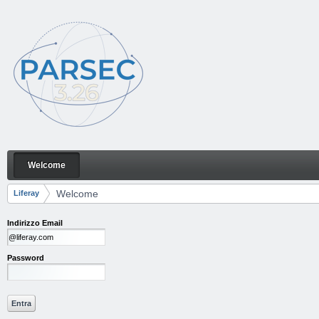
Salta al contenuto
Welcome
Welcome
Navigazione
Welcome
Liferay
Breadcrumb
Indirizzo Email
Password