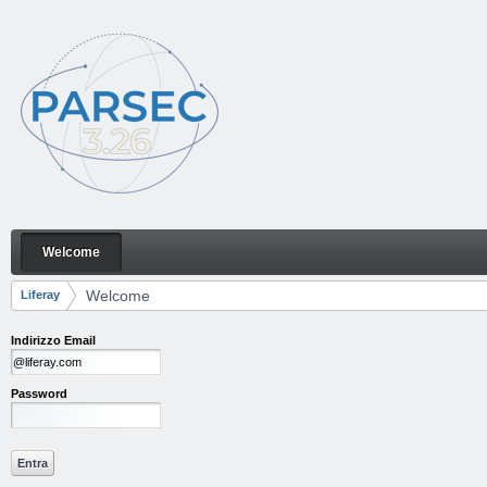
Salta al contenuto
Welcome
Welcome
Navigazione
Welcome
Liferay
Breadcrumb
Indirizzo Email
Password