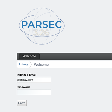
Salta al contenuto
Welcome
Welcome
Navigazione
Welcome
Liferay
Breadcrumb
Indirizzo Email
Password