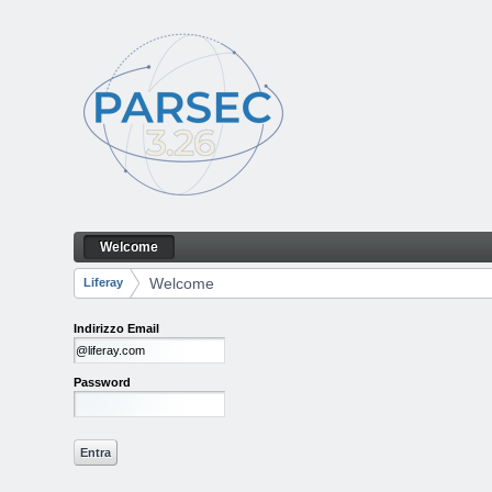
Salta al contenuto
Welcome
Welcome
Navigazione
Welcome
Liferay
Breadcrumb
Indirizzo Email
Password