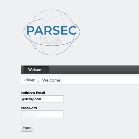
Salta al contenuto
Welcome
Welcome
Navigazione
Welcome
Liferay
Breadcrumb
Indirizzo Email
Password