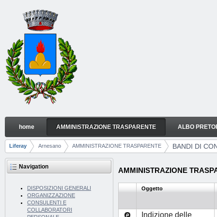
Skip to Content
home
AMMINISTRAZIONE TRASPARENTE
ALBO PRETO
BANDI DI CONCORSO
Navigation
BANDI DI C
Liferay
Arnesano
AMMINISTRAZIONE TRASPARENTE
Breadcrumbs
Navigation
AMMINISTRAZIONE TRASPAR
DISPOSIZIONI GENERALI
Oggetto
ORGANIZZAZIONE
CONSULENTI E
COLLABORATORI
Indizione delle