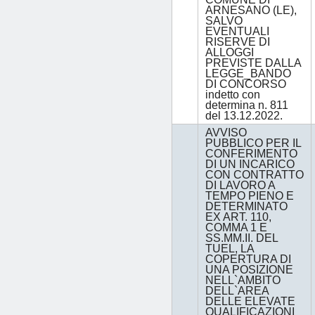
ARNESANO (LE),
SALVO
EVENTUALI
RISERVE DI
ALLOGGI
PREVISTE DALLA
LEGGE_BANDO
DI CONCORSO
indetto con
determina n. 811
del 13.12.2022.
AVVISO
PUBBLICO PER IL
CONFERIMENTO
DI UN INCARICO
CON CONTRATTO
DI LAVORO A
TEMPO PIENO E
DETERMINATO
EX ART. 110,
COMMA 1 E
SS.MM.II. DEL
TUEL, LA
COPERTURA DI
UNA POSIZIONE
NELL`AMBITO
DELL`AREA
DELLE ELEVATE
QUALIFICAZIONI