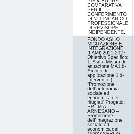
PROCEDURA
COMPARATIVA
PER IL
CONFERIMENTO
DI N. 1 INCARICO
PROFESSIONALE
DI REVISORE
INDIPENDENTE.
FONDO ASILO
MIGRAZIONE E
INTEGRAZIONE
(FAMI) 2021-2027
Obiettivo Specifico:
1- Asilo- Misura di
attuazione MA1.b-
Ambito di
applicazione 1.d-
intervento f) -
“Promozione
dell’autonomia
sociale ed
economica dei
rifugiati” Progetto:
PR.I.M.A.
ARNESANO –
Promozione
dell’Integrazione
sociale ed
economica dei
MigrAnti PROG-