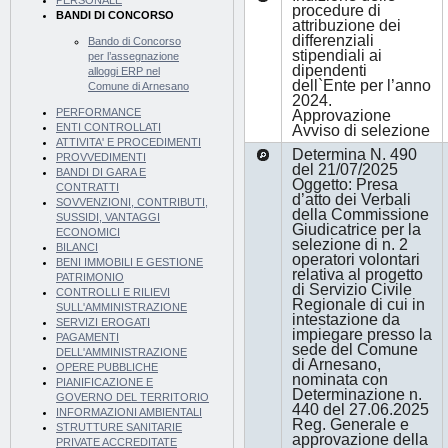
PERSONALE
procedure di
BANDI DI CONCORSO
attribuzione dei
differenziali
Bando di Concorso
stipendiali ai
per l’assegnazione
dipendenti
alloggi ERP nel
dell`Ente per l’anno
Comune di Arnesano
2024.
PERFORMANCE
Approvazione
ENTI CONTROLLATI
Avviso di selezione
ATTIVITA' E PROCEDIMENTI
Determina N. 490
PROVVEDIMENTI
del 21/07/2025
BANDI DI GARA E
Oggetto: Presa
CONTRATTI
d’atto dei Verbali
SOVVENZIONI, CONTRIBUTI,
della Commissione
SUSSIDI, VANTAGGI
Giudicatrice per la
ECONOMICI
selezione di n. 2
BILANCI
operatori volontari
BENI IMMOBILI E GESTIONE
relativa al progetto
PATRIMONIO
di Servizio Civile
CONTROLLI E RILIEVI
Regionale di cui in
SULL'AMMINISTRAZIONE
intestazione da
SERVIZI EROGATI
impiegare presso la
PAGAMENTI
sede del Comune
DELL'AMMINISTRAZIONE
di Arnesano,
OPERE PUBBLICHE
nominata con
PIANIFICAZIONE E
Determinazione n.
GOVERNO DEL TERRITORIO
440 del 27.06.2025
INFORMAZIONI AMBIENTALI
Reg. Generale e
STRUTTURE SANITARIE
approvazione della
PRIVATE ACCREDITATE