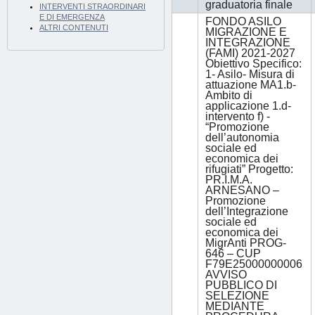
graduatoria finale
INTERVENTI STRAORDINARI
E DI EMERGENZA
FONDO ASILO
ALTRI CONTENUTI
MIGRAZIONE E
INTEGRAZIONE
(FAMI) 2021-2027
Obiettivo Specifico:
1- Asilo- Misura di
attuazione MA1.b-
Ambito di
applicazione 1.d-
intervento f) -
“Promozione
dell’autonomia
sociale ed
economica dei
rifugiati” Progetto:
PR.I.M.A.
ARNESANO –
Promozione
dell’Integrazione
sociale ed
economica dei
MigrAnti PROG-
646 – CUP
F79E25000000006
AVVISO
PUBBLICO DI
SELEZIONE
MEDIANTE