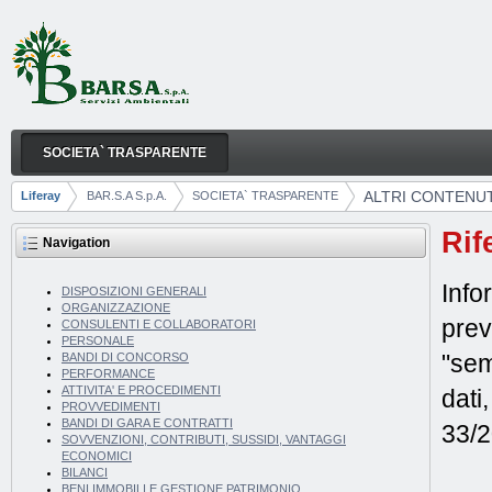
Skip to Content
SOCIETA` TRASPARENTE
ALTRI CONTENUTI
Navigation
ALTRI CONTENUT
Liferay
BAR.S.A S.p.A.
SOCIETA` TRASPARENTE
Breadcrumbs
Rif
Navigation
Info
DISPOSIZIONI GENERALI
ORGANIZZAZIONE
prev
CONSULENTI E COLLABORATORI
PERSONALE
"sem
BANDI DI CONCORSO
PERFORMANCE
ATTIVITA' E PROCEDIMENTI
dati
PROVVEDIMENTI
BANDI DI GARA E CONTRATTI
33/2
SOVVENZIONI, CONTRIBUTI, SUSSIDI, VANTAGGI
ECONOMICI
BILANCI
BENI IMMOBILI E GESTIONE PATRIMONIO