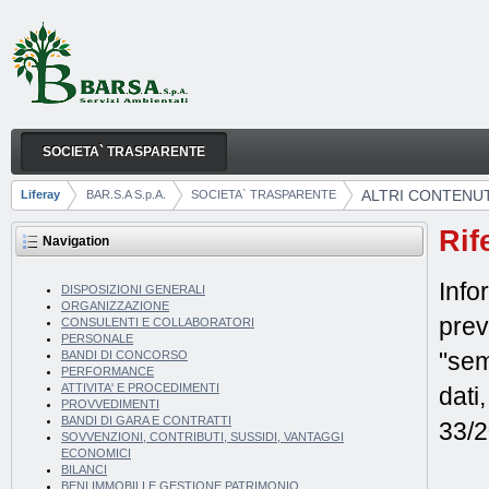
Skip to Content
SOCIETA` TRASPARENTE
ALTRI CONTENUTI
Navigation
ALTRI CONTENUT
Liferay
BAR.S.A S.p.A.
SOCIETA` TRASPARENTE
Breadcrumbs
Rif
Navigation
Info
DISPOSIZIONI GENERALI
ORGANIZZAZIONE
prev
CONSULENTI E COLLABORATORI
PERSONALE
"sem
BANDI DI CONCORSO
PERFORMANCE
ATTIVITA' E PROCEDIMENTI
dati
PROVVEDIMENTI
BANDI DI GARA E CONTRATTI
33/2
SOVVENZIONI, CONTRIBUTI, SUSSIDI, VANTAGGI
ECONOMICI
BILANCI
BENI IMMOBILI E GESTIONE PATRIMONIO