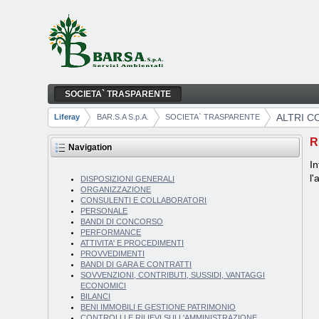
Skip to Content
SOCIETA` TRASPARENTE
ALTRI CONTENUTI
Navigation
ALTRI C
Liferay
BAR.S.A S.p.A.
SOCIETA` TRASPARENTE
Breadcrumbs
R
Navigation
In
l'
DISPOSIZIONI GENERALI
ORGANIZZAZIONE
CONSULENTI E COLLABORATORI
PERSONALE
BANDI DI CONCORSO
PERFORMANCE
ATTIVITA' E PROCEDIMENTI
PROVVEDIMENTI
BANDI DI GARA E CONTRATTI
SOVVENZIONI, CONTRIBUTI, SUSSIDI, VANTAGGI
ECONOMICI
BILANCI
BENI IMMOBILI E GESTIONE PATRIMONIO
CONTROLLI E RILIEVI SULL'AMMINISTRAZIONE