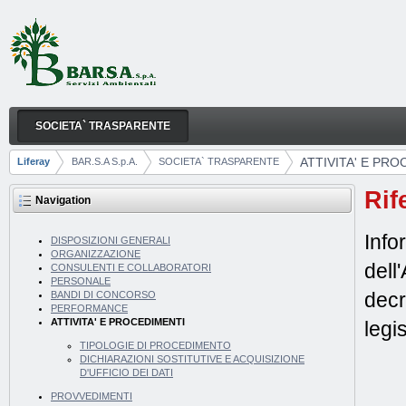
Skip to Content
SOCIETA` TRASPARENTE
ATTIVITA' E PROCEDIMENTI
Navigation
ATTIVITA' E PRO
Liferay
BAR.S.A S.p.A.
SOCIETA` TRASPARENTE
Breadcrumbs
Rif
Navigation
Info
DISPOSIZIONI GENERALI
ORGANIZZAZIONE
dell
CONSULENTI E COLLABORATORI
PERSONALE
decr
BANDI DI CONCORSO
PERFORMANCE
ATTIVITA' E PROCEDIMENTI
legi
TIPOLOGIE DI PROCEDIMENTO
DICHIARAZIONI SOSTITUTIVE E ACQUISIZIONE
D'UFFICIO DEI DATI
PROVVEDIMENTI