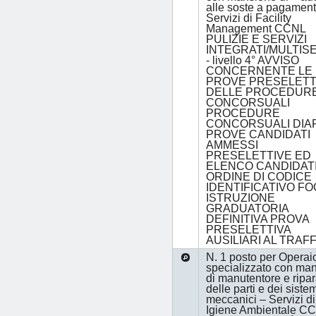
alle soste a pagamen
Servizi di Facility
Management CCNL
PULIZIE E SERVIZI
INTEGRATI/MULTISE
- livello 4° AVVISO
CONCERNENTE LE
PROVE PRESELETT
DELLE PROCEDUR
CONCORSUALI
PROCEDURE
CONCORSUALI DIA
PROVE CANDIDATI
AMMESSI
PRESELETTIVE ED
ELENCO CANDIDATI,
ORDINE DI CODICE
IDENTIFICATIVO FO
ISTRUZIONE
GRADUATORIA
DEFINITIVA PROVA
PRESELETTIVA
AUSILIARI AL TRAF
N. 1 posto per Operai
specializzato con man
di manutentore e ripar
delle parti e dei siste
meccanici – Servizi di
Igiene Ambientale C