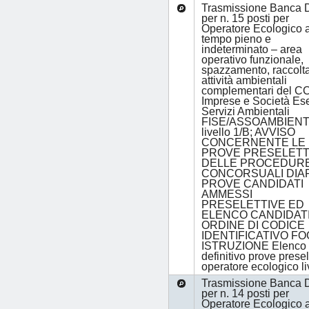
Trasmissione Banca D
per n. 15 posti per
Operatore Ecologico 
tempo pieno e
indeterminato – area
operativo funzionale,
spazzamento, raccolt
attività ambientali
complementari del C
Imprese e Società Ese
Servizi Ambientali
FISE/ASSOAMBIENT
livello 1/B; AVVISO
CONCERNENTE LE
PROVE PRESELETT
DELLE PROCEDUR
CONCORSUALI DIA
PROVE CANDIDATI
AMMESSI
PRESELETTIVE ED
ELENCO CANDIDATI,
ORDINE DI CODICE
IDENTIFICATIVO FO
ISTRUZIONE Elenco
definitivo prove presel
operatore ecologico li
Trasmissione Banca D
per n. 14 posti per
Operatore Ecologico 