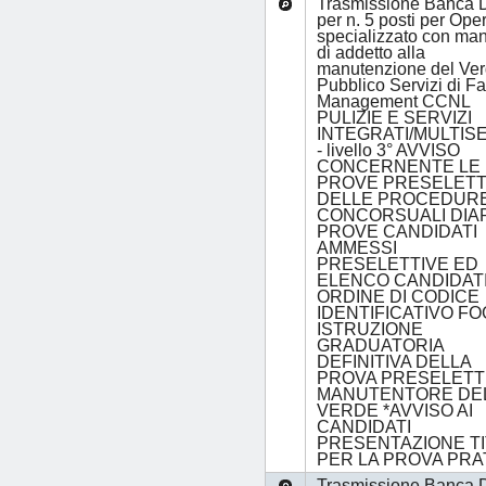
Trasmissione Banca D
per n. 5 posti per Ope
specializzato con man
di addetto alla
manutenzione del Ve
Pubblico Servizi di Fac
Management CCNL
PULIZIE E SERVIZI
INTEGRATI/MULTISE
- livello 3° AVVISO
CONCERNENTE LE
PROVE PRESELETT
DELLE PROCEDUR
CONCORSUALI DIA
PROVE CANDIDATI
AMMESSI
PRESELETTIVE ED
ELENCO CANDIDATI,
ORDINE DI CODICE
IDENTIFICATIVO FO
ISTRUZIONE
GRADUATORIA
DEFINITIVA DELLA
PROVA PRESELETT
MANUTENTORE DE
VERDE *AVVISO AI
CANDIDATI
PRESENTAZIONE TI
PER LA PROVA PRA
Trasmissione Banca D