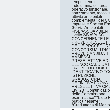
tempo pieno e
indeterminato – area
operativo funzionale,
spazzamento, raccolt
attività ambientali
complementari del C
Imprese e Società Ese
Servizi Ambientali
FISE/ASSOAMBIENT
livello 2/B AVVISO
CONCERNENTE LE
PROVE PRESELETT
DELLE PROCEDUR
CONCORSUALI DIA
PROVE CANDIDATI
AMMESSI
PRESELETTIVE ED
ELENCO CANDIDATI,
ORDINE DI CODICE
IDENTIFICATIVO FO
ISTRUZIONE
GRADUATORIA
DEFINITIVA PROVA
PRESELETTIVA OP.
LIV. 2B *Comunicazi
della Commissione
esaminatrice* *Esito 
pratica riesame*
*Graduatoria di Merito