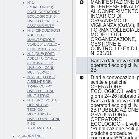
MANIFESTAZIONE D
N° 14
INTERESSE FINALI
(QUATTORDICI)
AL CONFERIMENTO 
POSTI OPERATORE
INCARICO DI
ECOLOGICO 2° B
ORGANISMO DI
LIVELLO-CCNL FISE-
VIGILANZA (O.d.V.), 
ASSOAMBIENTE
FORMA COLLEGIAL
N. 5 (CINQUE) POSTI
MODELLO DI
ADDETTO
ORGANIZZAZIONE,
MANUTENZIONE
GESTIONE E
VERDE 3° LIVELLO –
CONTROLLO EX D.L
CCNL MULTISERVIZI
N. 231/01
N. 2 (DUE) POSTI
ADDETTO CANILE
Banca dati prova scrit
COMUNALE – 2°
operatori ecologici liv
LIVELLO – CCNL
2B
MULTISERVIZI
Diari e convocazioni 
N. 2 (DUE) POSTI
scritte e pratiche
AUSILIARE DEL
OPERATORE
TRAFFICO – 4°
ECOLOGICO Livello 1
LIVELLO – CCNL
giorni 24-26 febbraio
MULTISERVIZI
Banca dati prova scrit
N. 1 (UNO) POSTO
operatori ecologici liv
OPERATORE
2B PUBBLICAZIONE
TECNICO -
GRADUATORIA
MECCANICO –
OPERATORE
LIVELLO 4/B – CCNL
ECOLOGICO – Livell
FISE
*Pubblicazione esiti 
ASSOAMBIENTE
pratiche procedure
PERFORMANCE
concorsuali* *Graduat