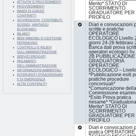
ATTIVITA' E PROCEDIMENTI
Merito* STATO DI
PROVVEDIMENTI
SCORRIMENTO
BANDI DI GARA E
GRADUATORE PER 
CONTRATTI
PROFILO
SOVVENZIONI, CONTRIBUTI,
Diari e convocazioni 
SUSSIDI, VANTAGGI
scritte e pratiche
ECONOMICI
OPERATORE
BILANCI
ECOLOGICO Livello 2
BENI IMMOBILI E GESTIONE
giorni 24-26 febbraio
PATRIMONIO
Banca dati prova scrit
CONTROLLI E RILIEVI
operatori ecologici liv
SULL'AMMINISTRAZIONE
2B PUBBLICAZIONE
SERVIZI EROGATI
GRADUATORIA
PAGAMENTI
OPERATORE
DELL'AMMINISTRAZIONE
ECOLOGICO – Livell
INFORMAZIONI AMBIENTALI
*Pubblicazione esiti 
INTERVENTI STRAORDINARI
pratiche procedure
E DI EMERGENZA
concorsuali*
ALTRI CONTENUTI
*Comunicazione dell
Commissione esamina
*Esito Prova pratica
riesame* *Graduatoria
Merito* STATO DI
SCORRIMENTO
GRADUATORE PER 
PROFILO
Diari e convocazioni 
pratica OPERATORE