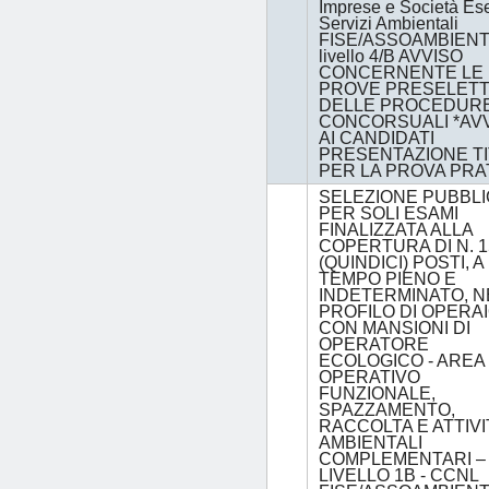
Imprese e Società Ese
Servizi Ambientali
FISE/ASSOAMBIENT
livello 4/B AVVISO
CONCERNENTE LE
PROVE PRESELETT
DELLE PROCEDUR
CONCORSUALI *AV
AI CANDIDATI
PRESENTAZIONE TI
PER LA PROVA PRA
SELEZIONE PUBBLI
PER SOLI ESAMI
FINALIZZATA ALLA
COPERTURA DI N. 1
(QUINDICI) POSTI, A
TEMPO PIENO E
INDETERMINATO, N
PROFILO DI OPERA
CON MANSIONI DI
OPERATORE
ECOLOGICO - AREA
OPERATIVO
FUNZIONALE,
SPAZZAMENTO,
RACCOLTA E ATTIVI
AMBIENTALI
COMPLEMENTARI –
LIVELLO 1B - CCNL