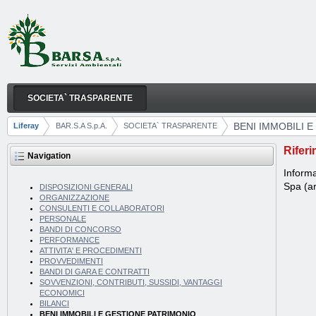
Skip to Content
SOCIETA` TRASPARENTE
BENI IMMOBILI E GESTIONE PATRIMONIO
Navigation
BENI IMMOBILI 
Liferay
BAR.S.A S.p.A.
SOCIETA` TRASPARENTE
Breadcrumbs
Riferi
Navigation
Informa
Spa (ar
DISPOSIZIONI GENERALI
ORGANIZZAZIONE
CONSULENTI E COLLABORATORI
PERSONALE
BANDI DI CONCORSO
PERFORMANCE
ATTIVITA' E PROCEDIMENTI
PROVVEDIMENTI
BANDI DI GARA E CONTRATTI
SOVVENZIONI, CONTRIBUTI, SUSSIDI, VANTAGGI
ECONOMICI
BILANCI
BENI IMMOBILI E GESTIONE PATRIMONIO