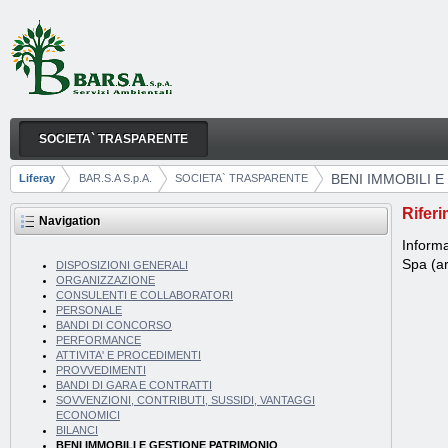
Skip to Content
SOCIETA` TRASPARENTE
BENI IMMOBILI E GESTIONE PATRIMONIO
Navigation
BENI IMMOBILI 
Liferay
BAR.S.A S.p.A.
SOCIETA` TRASPARENTE
Breadcrumbs
Riferi
Navigation
Informa
Spa (ar
DISPOSIZIONI GENERALI
ORGANIZZAZIONE
CONSULENTI E COLLABORATORI
PERSONALE
BANDI DI CONCORSO
PERFORMANCE
ATTIVITA' E PROCEDIMENTI
PROVVEDIMENTI
BANDI DI GARA E CONTRATTI
SOVVENZIONI, CONTRIBUTI, SUSSIDI, VANTAGGI
ECONOMICI
BILANCI
BENI IMMOBILI E GESTIONE PATRIMONIO