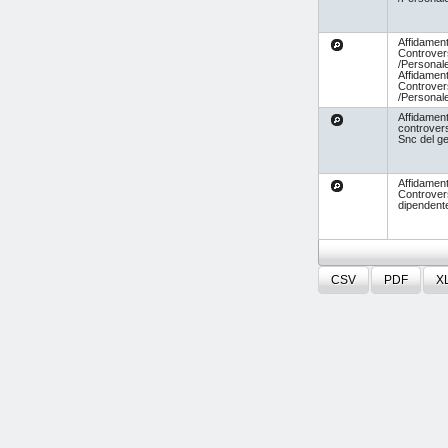
Affidament
Controvers
/Personal
Affidament
Controvers
/Personal
Affidament
controvers
Snc del ge
Affidament
Controver
dipendent
CSV
PDF
X