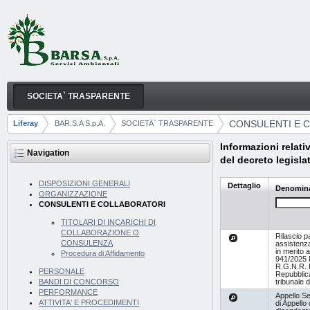
Skip to Content
SOCIETA` TRASPARENTE
CONSULENTI E COLLABORATORI
Navigation
CONSULENTI E 
Liferay
BAR.S.A S.p.A.
SOCIETA` TRASPARENTE
Breadcrumbs
Informazioni relativ
Navigation
del decreto legisla
DISPOSIZIONI GENERALI
Dettaglio
Denomin
ORGANIZZAZIONE
CONSULENTI E COLLABORATORI
TITOLARI DI INCARICHI DI
COLLABORAZIONE O
Rilascio p
CONSULENZA
assistenza
in merito a
Procedura di Affidamento
941/2025 
R.G.N.R. 
PERSONALE
Repubblica
tribunale d
BANDI DI CONCORSO
PERFORMANCE
Appello S
ATTIVITA' E PROCEDIMENTI
di Appello 