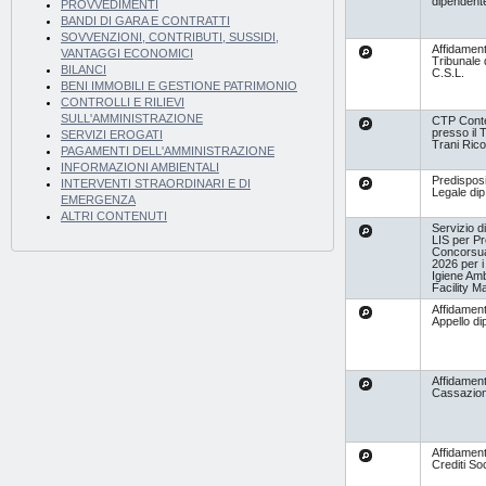
dipendente
PROVVEDIMENTI
BANDI DI GARA E CONTRATTI
SOVVENZIONI, CONTRIBUTI, SUSSIDI,
Affidamen
VANTAGGI ECONOMICI
Tribunale d
BILANCI
C.S.L.
BENI IMMOBILI E GESTIONE PATRIMONIO
CONTROLLI E RILIEVI
SULL'AMMINISTRAZIONE
CTP Cont
presso il T
SERVIZI EROGATI
Trani Rico
PAGAMENTI DELL'AMMINISTRAZIONE
INFORMAZIONI AMBIENTALI
Predispos
INTERVENTI STRAORDINARI E DI
Legale dip
EMERGENZA
ALTRI CONTENUTI
Servizio di
LIS per P
Concorsual
2026 per i 
Igiene Amb
Facility 
Affidament
Appello di
Affidamen
Cassazion
Affidamen
Crediti Soc