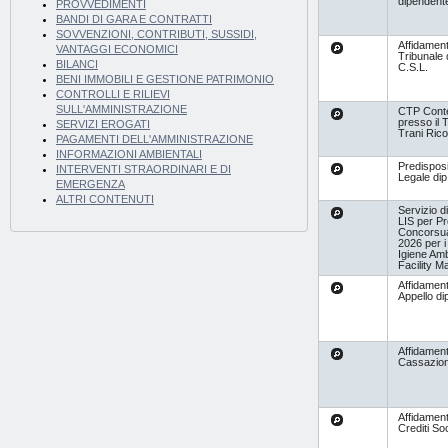
dipendente
PROVVEDIMENTI
BANDI DI GARA E CONTRATTI
SOVVENZIONI, CONTRIBUTI, SUSSIDI,
Affidamen
VANTAGGI ECONOMICI
Tribunale d
BILANCI
C.S.L.
BENI IMMOBILI E GESTIONE PATRIMONIO
CONTROLLI E RILIEVI
SULL'AMMINISTRAZIONE
CTP Cont
presso il T
SERVIZI EROGATI
Trani Rico
PAGAMENTI DELL'AMMINISTRAZIONE
INFORMAZIONI AMBIENTALI
Predispos
INTERVENTI STRAORDINARI E DI
Legale dip
EMERGENZA
ALTRI CONTENUTI
Servizio di
LIS per P
Concorsual
2026 per i 
Igiene Amb
Facility 
Affidament
Appello di
Affidamen
Cassazion
Affidamen
Crediti Soc