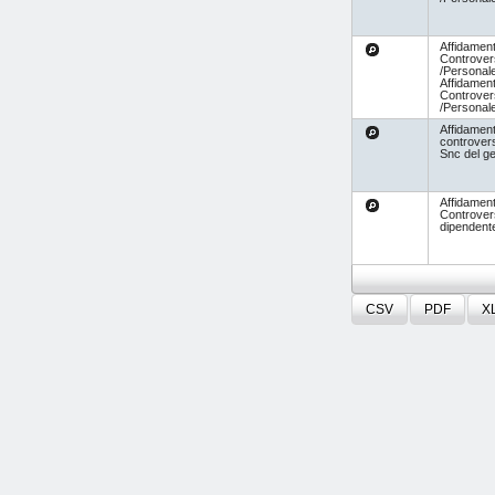
Affidament
Controvers
/Personal
Affidament
Controvers
/Personal
Affidament
controvers
Snc del ge
Affidament
Controver
dipendent
CSV
PDF
X