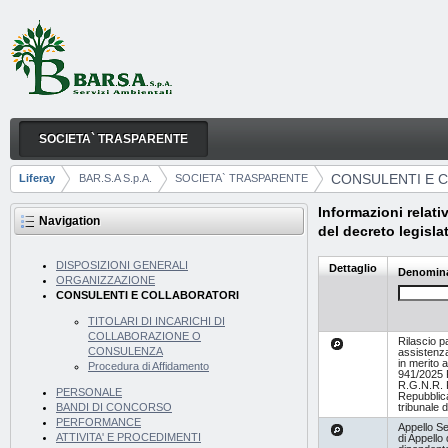
Skip to Content
SOCIETA` TRASPARENTE
CONSULENTI E COLLABORATORI
Navigation
CONSULENTI E 
Liferay
BAR.S.A S.p.A.
SOCIETA` TRASPARENTE
Breadcrumbs
Informazioni relativ
Navigation
del decreto legisla
DISPOSIZIONI GENERALI
Dettaglio
Denomin
ORGANIZZAZIONE
CONSULENTI E COLLABORATORI
TITOLARI DI INCARICHI DI
COLLABORAZIONE O
Rilascio p
CONSULENZA
assistenza
in merito a
Procedura di Affidamento
941/2025 
R.G.N.R. 
PERSONALE
Repubblica
tribunale d
BANDI DI CONCORSO
PERFORMANCE
Appello S
ATTIVITA' E PROCEDIMENTI
di Appello 