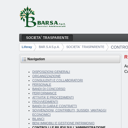
Skip to Content
SOCIETA` TRASPARENTE
CONTROLLI E RILIEVI SULL'AMMINISTRAZ
Navigation
CONTROL
Liferay
BAR.S.A S.p.A.
SOCIETA` TRASPARENTE
Breadcrumbs
R
Navigation
Ac
Co
DISPOSIZIONI GENERALI
ORGANIZZAZIONE
CONSULENTI E COLLABORATORI
PERSONALE
BANDI DI CONCORSO
PERFORMANCE
ATTIVITA' E PROCEDIMENTI
PROVVEDIMENTI
BANDI DI GARA E CONTRATTI
SOVVENZIONI, CONTRIBUTI, SUSSIDI, VANTAGGI
ECONOMICI
BILANCI
BENI IMMOBILI E GESTIONE PATRIMONIO
CONTROLLI E RILIEVI SULL'AMMINISTRAZIONE