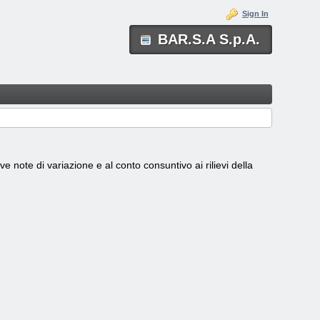
Sign In
BAR.S.A S.p.A.
ive note di variazione e al conto consuntivo ai rilievi della