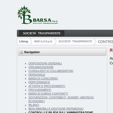
Skip to Content
SOCIETA` TRASPARENTE
CONTROLLI E RILIEVI SULL'AMMINISTRAZ
Navigation
CONTROL
Liferay
BAR.S.A S.p.A.
SOCIETA` TRASPARENTE
Breadcrumbs
R
Navigation
Ac
Co
DISPOSIZIONI GENERALI
ORGANIZZAZIONE
CONSULENTI E COLLABORATORI
PERSONALE
BANDI DI CONCORSO
PERFORMANCE
ATTIVITA' E PROCEDIMENTI
PROVVEDIMENTI
BANDI DI GARA E CONTRATTI
SOVVENZIONI, CONTRIBUTI, SUSSIDI, VANTAGGI
ECONOMICI
BILANCI
BENI IMMOBILI E GESTIONE PATRIMONIO
CONTROLLI E RILIEVI SULL'AMMINISTRAZIONE