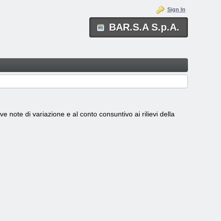
Sign In
BAR.S.A S.p.A.
ive note di variazione e al conto consuntivo ai rilievi della