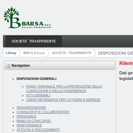
Skip to Content
SOCIETA` TRASPARENTE
DISPOSIZIONI GENERALI
Navigation
DISPOSIZIONI G
Liferay
BAR.S.A S.p.A.
SOCIETA` TRASPARENTE
Breadcrumbs
Riferi
Navigation
Dati ge
legisla
DISPOSIZIONI GENERALI
PIANO TRIENNALE PER LA PREVENZIONE DELLA
CORRUZIONE E DELLA TRASPARENZA
ATTI GENERALI
ONERI INFORMATIVI PER CITTADINI E IMPRESE
ORGANIZZAZIONE
CONSULENTI E COLLABORATORI
PERSONALE
BANDI DI CONCORSO
PERFORMANCE
ATTIVITA' E PROCEDIMENTI