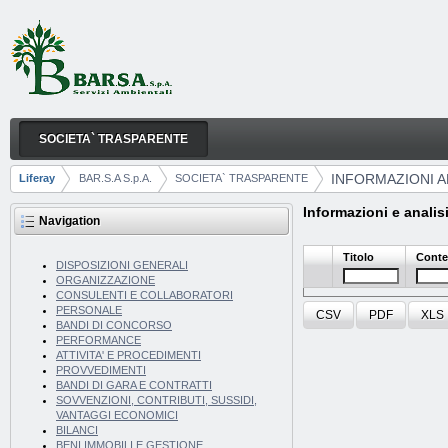
Skip to Content
SOCIETA` TRASPARENTE
INFORMAZIONI AMBIENTALI
Navigation
INFORMAZIONI A
Liferay
BAR.S.A S.p.A.
SOCIETA` TRASPARENTE
Breadcrumbs
Informazioni e analisi
Navigation
Titolo
Conte
DISPOSIZIONI GENERALI
ORGANIZZAZIONE
CONSULENTI E COLLABORATORI
PERSONALE
CSV
PDF
XLS
BANDI DI CONCORSO
PERFORMANCE
ATTIVITA' E PROCEDIMENTI
PROVVEDIMENTI
BANDI DI GARA E CONTRATTI
SOVVENZIONI, CONTRIBUTI, SUSSIDI,
VANTAGGI ECONOMICI
BILANCI
BENI IMMOBILI E GESTIONE