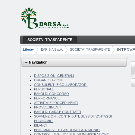
Skip to Content
SOCIETA` TRASPARENTE
INTERVENTI STRAORDINARI E DI EMERGE
Navigation
INTERVE
Liferay
BAR.S.A S.p.A.
SOCIETA` TRASPARENTE
Breadcrumbs
Navigation
DISPOSIZIONI GENERALI
ORGANIZZAZIONE
CONSULENTI E COLLABORATORI
PERSONALE
BANDI DI CONCORSO
PERFORMANCE
ATTIVITA' E PROCEDIMENTI
PROVVEDIMENTI
BANDI DI GARA E CONTRATTI
SOVVENZIONI, CONTRIBUTI, SUSSIDI, VANTAGGI
ECONOMICI
BILANCI
BENI IMMOBILI E GESTIONE PATRIMONIO
CONTROLLI E RILIEVI SULL'AMMINISTRAZIONE