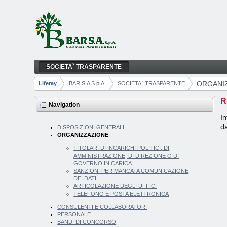
Skip to Content
SOCIETA` TRASPARENTE
ORGANIZZAZIONE
Navigation
ORGANI
Liferay
BAR.S.A S.p.A.
SOCIETA` TRASPARENTE
Breadcrumbs
R
Navigation
In
da
DISPOSIZIONI GENERALI
ORGANIZZAZIONE
TITOLARI DI INCARICHI POLITICI, DI
AMMINISTRAZIONE, DI DIREZIONE O DI
GOVERNO IN CARICA
SANZIONI PER MANCATA COMUNICAZIONE
DEI DATI
ARTICOLAZIONE DEGLI UFFICI
TELEFONO E POSTA ELETTRONICA
CONSULENTI E COLLABORATORI
PERSONALE
BANDI DI CONCORSO