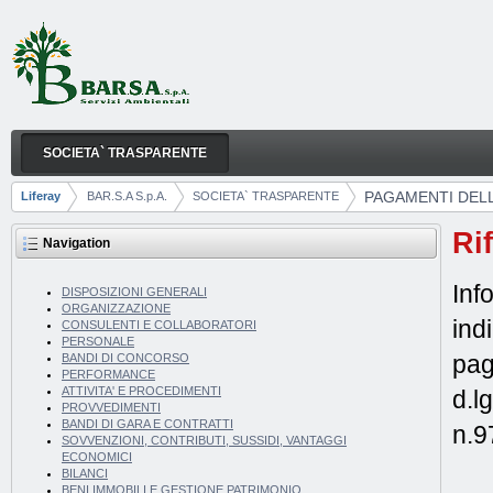
Skip to Content
SOCIETA` TRASPARENTE
PAGAMENTI DELL'AMMINISTRAZIONE
Navigation
PAGAMENTI DEL
Liferay
BAR.S.A S.p.A.
SOCIETA` TRASPARENTE
Breadcrumbs
Ri
Navigation
Inf
DISPOSIZIONI GENERALI
ORGANIZZAZIONE
ind
CONSULENTI E COLLABORATORI
PERSONALE
pag
BANDI DI CONCORSO
PERFORMANCE
ATTIVITA' E PROCEDIMENTI
d.l
PROVVEDIMENTI
BANDI DI GARA E CONTRATTI
n.9
SOVVENZIONI, CONTRIBUTI, SUSSIDI, VANTAGGI
ECONOMICI
BILANCI
BENI IMMOBILI E GESTIONE PATRIMONIO