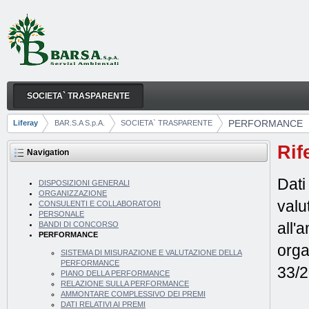
Skip to Content
SOCIETA` TRASPARENTE
PERFORMANCE
Navigation
PERFORMANCE
Liferay
BAR.S.A S.p.A.
SOCIETA` TRASPARENTE
Breadcrumbs
Rif
Navigation
Dati
DISPOSIZIONI GENERALI
ORGANIZZAZIONE
valu
CONSULENTI E COLLABORATORI
PERSONALE
all'
BANDI DI CONCORSO
PERFORMANCE
orga
SISTEMA DI MISURAZIONE E VALUTAZIONE DELLA
PERFORMANCE
33/2
PIANO DELLA PERFORMANCE
RELAZIONE SULLA PERFORMANCE
AMMONTARE COMPLESSIVO DEI PREMI
DATI RELATIVI AI PREMI