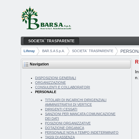
Skip to Content
SOCIETA` TRASPARENTE
PERSONALE
Navigation
PERSON
Liferay
BAR.S.A S.p.A.
SOCIETA` TRASPARENTE
Breadcrumbs
R
Navigation
In
n
DISPOSIZIONI GENERALI
ORGANIZZAZIONE
CONSULENTI E COLLABORATORI
PERSONALE
TITOLARI DI INCARICHI DIRIGENZIALI
AMMINISTRATIVI DI VERTICE
DIRIGENTI CESSATI
SANZIONI PER MANCATA COMUNICAZIONE
DEI DATI
POSIZIONI ORGANIZZATIVE
DOTAZIONE ORGANICA
PERSONALE NON A TEMPO INDETERMINATO
TASSI DI ASSENZA