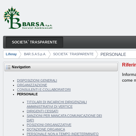
Skip to Content
SOCIETA` TRASPARENTE
PERSONALE
Navigation
PERSONALE
Liferay
BAR.S.A S.p.A.
SOCIETA` TRASPARENTE
Breadcrumbs
Riferi
Navigation
Informa
come no
DISPOSIZIONI GENERALI
ORGANIZZAZIONE
CONSULENTI E COLLABORATORI
PERSONALE
TITOLARI DI INCARICHI DIRIGENZIALI
AMMINISTRATIVI DI VERTICE
DIRIGENTI CESSATI
SANZIONI PER MANCATA COMUNICAZIONE DEI
DATI
POSIZIONI ORGANIZZATIVE
DOTAZIONE ORGANICA
PERSONALE NON A TEMPO INDETERMINATO