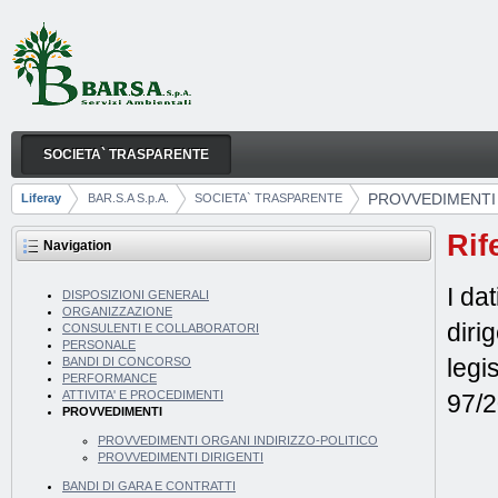
Skip to Content
SOCIETA` TRASPARENTE
PROVVEDIMENTI
Navigation
PROVVEDIMENTI
Liferay
BAR.S.A S.p.A.
SOCIETA` TRASPARENTE
Breadcrumbs
Rif
Navigation
I da
DISPOSIZIONI GENERALI
ORGANIZZAZIONE
diri
CONSULENTI E COLLABORATORI
PERSONALE
legi
BANDI DI CONCORSO
PERFORMANCE
ATTIVITA' E PROCEDIMENTI
97/
PROVVEDIMENTI
PROVVEDIMENTI ORGANI INDIRIZZO-POLITICO
PROVVEDIMENTI DIRIGENTI
BANDI DI GARA E CONTRATTI