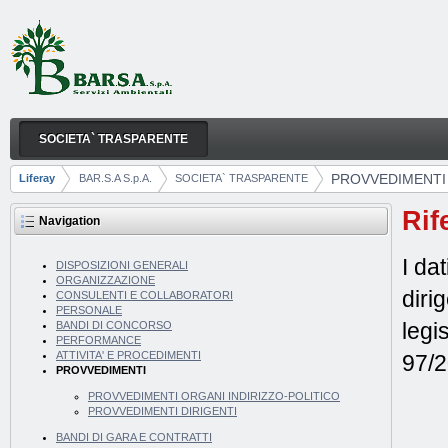
Skip to Content
SOCIETA` TRASPARENTE
PROVVEDIMENTI
Navigation
PROVVEDIMENTI
Liferay
BAR.S.A S.p.A.
SOCIETA` TRASPARENTE
Breadcrumbs
Rif
Navigation
I da
DISPOSIZIONI GENERALI
ORGANIZZAZIONE
diri
CONSULENTI E COLLABORATORI
PERSONALE
legi
BANDI DI CONCORSO
PERFORMANCE
ATTIVITA' E PROCEDIMENTI
97/
PROVVEDIMENTI
PROVVEDIMENTI ORGANI INDIRIZZO-POLITICO
PROVVEDIMENTI DIRIGENTI
BANDI DI GARA E CONTRATTI